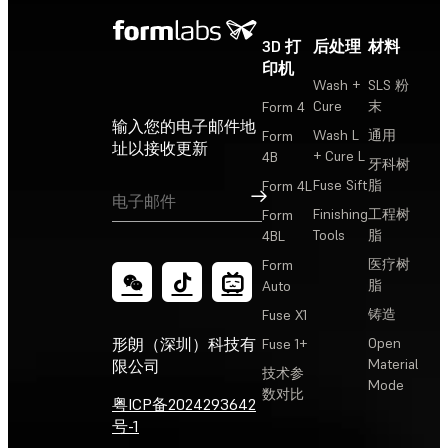
3D 打
后处理
材料
印机
Wash +
SLS 粉
Cure
末
Form 4
输入您的电子邮件地
Wash L
通用
Form
址以接收更新
+ Cure L
4B
牙科树
Fuse Sift
脂
Form 4L
订阅
Finishing
工程树
Form
Tools
脂
4BL
医疗树
Form
脂
Auto
铸造
Fuse X1
Open
形朗（深圳）科技有
Fuse 1+
Material
限公司
技术参
Mode
数对比
粤ICP备2024293642
号-1