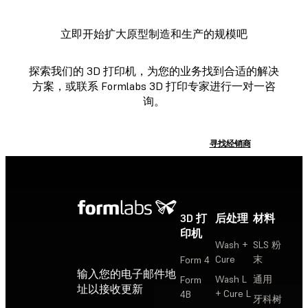
立即开始扩大原型制造和生产的规模吧
探索我们的 3D 打印机，为您的业务找到合适的解决
方案，或联系 Formlabs 3D 打印专家进行一对一咨
询。
探索 FORMLABS 3D 打印机
寻找经销商
3D 打
后处理
材料
印机
Wash +
SLS 粉
Cure
末
Form 4
输入您的电子邮件地
Wash L
通用
Form
址以接收更新
+ Cure L
4B
牙科树