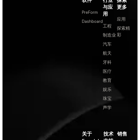
与应
更多
PreForm
用
应用
Dashboard
工程
探索精
彩
制造业
汽车
航天
牙科
医疗
教育
娱乐
珠宝
声学
关于
技术
销售