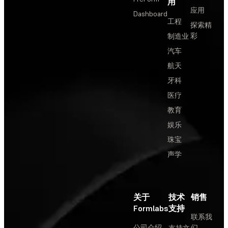
用
应用
Dashboard
工程
探索精
彩
制造业
汽车
航天
牙科
医疗
教育
娱乐
珠宝
声学
关于
技术
销售
Formlabs
支持
联系我
公司介绍
们