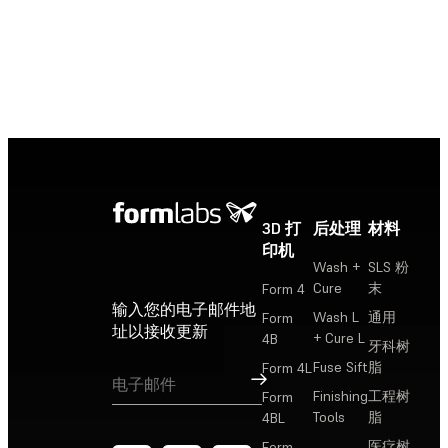
寻找经销商
3D 打
后处理
材料
印机
Wash +
SLS 粉
Cure
末
Form 4
输入您的电子邮件地
Wash L
通用
Form
址以接收更新
+ Cure L
4B
牙科树
Fuse Sift
脂
Form 4L
订阅
Finishing
工程树
Form
Tools
脂
4BL
医疗树
Form