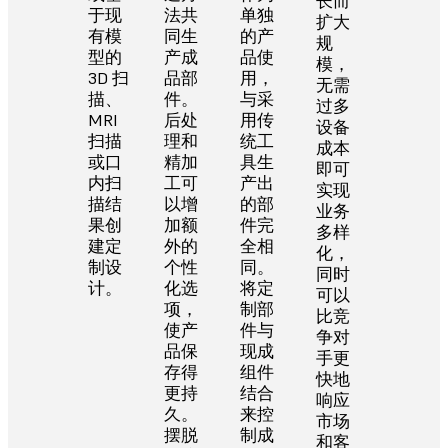
长而
于现
法共
单独
扩大
有模
同生
的产
规
型的
产成
品使
模，
3D 扫
品部
用，
无需
描、
件。
与采
过多
MRI
后处
用传
设备
扫描
理和
统工
成本
或口
精加
具生
即可
内扫
工可
产出
实现
描结
以增
的部
业务
果创
加额
件完
多样
建定
外的
全相
化，
制设
个性
同。
同时
计。
化选
将定
可以
项，
制部
比竞
使产
件与
争对
品保
现成
手更
存得
组件
快地
更持
结合
响应
久。
来控
市场
摆脱
制成
和客