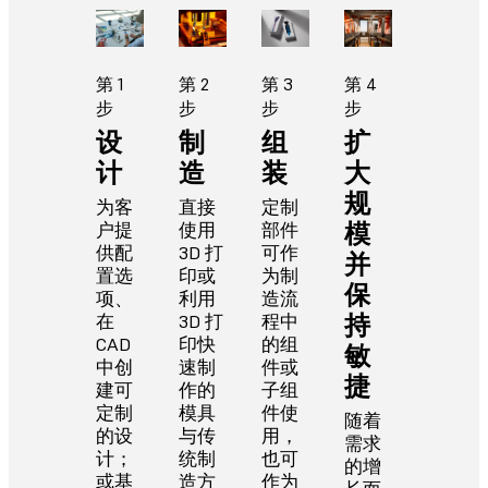
第 1
第 2
第 3
第 4
步
步
步
步
设
制
组
扩
计
造
装
大
规
为客
直接
定制
模
户提
使用
部件
供配
3D 打
可作
并
置选
印或
为制
保
项、
利用
造流
持
在
3D 打
程中
CAD
印快
的组
敏
中创
速制
件或
捷
建可
作的
子组
定制
模具
件使
随着
的设
与传
用，
需求
计；
统制
也可
的增
或基
造方
作为