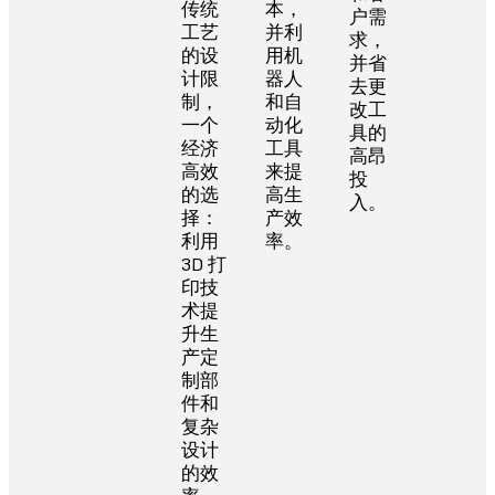
传统
本，
户需
工艺
并利
求，
的设
用机
并省
计限
器人
去更
制，
和自
改工
一个
动化
具的
经济
工具
高昂
高效
来提
投
的选
高生
入。
择：
产效
利用
率。
3D 打
印技
术提
升生
产定
制部
件和
复杂
设计
的效