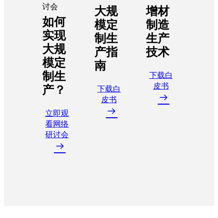
讨会
大规
增材
如何
模定
制造
实现
制生
生产
大规
产指
技术
模定
南
制生
下载白
皮书
产？
下载白
皮书
立即观
看网络
研讨会