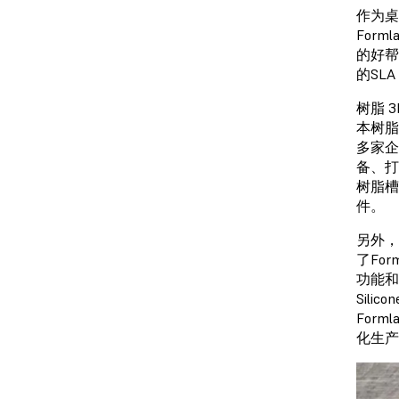
作为桌
For
的好帮
的SL
树脂 
本树脂打
多家企
备、打
树脂槽
件。
另外，
了For
功能和新
Sili
Form
化生产