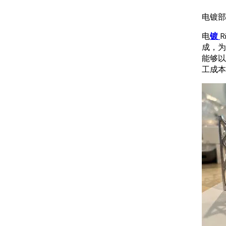
电镀部
电
镀
成，为
能够以
工成本