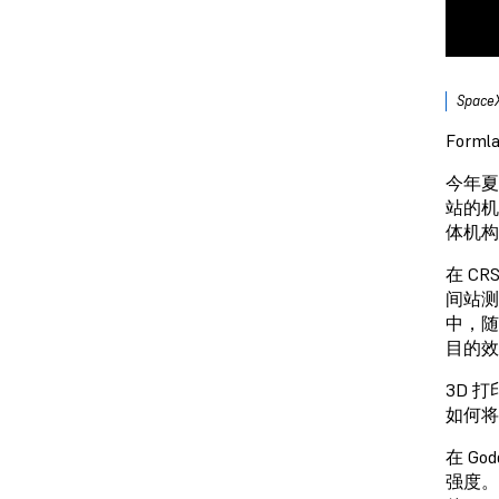
Spac
Form
今年夏
站的机
体机构
在 C
间站测试平
中，随
目的效
3D 
如何将
在 Go
强度