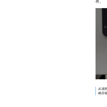
件。
从顶部
格压