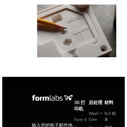
3D 打
后处理
材料
印机
Wash +
SLS 粉
Cure
末
Form 4
输入您的电子邮件地