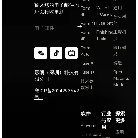
输入您的电子邮件地
Wash L
通用
Form
址以接收更新
+ Cure L
4B
牙科树
Fuse Sift
脂
Form 4L
订阅
Finishing
工程树
Form
Tools
脂
4BL
医疗树
Form
脂
Auto
铸造
Fuse X1
Open
形朗（深圳）科技有
Fuse 1+
Material
限公司
技术参
Mode
数对比
粤ICP备2024293642
号-1
软件
行业
探索
与应
更多
PreForm
用
应用
Dashboard