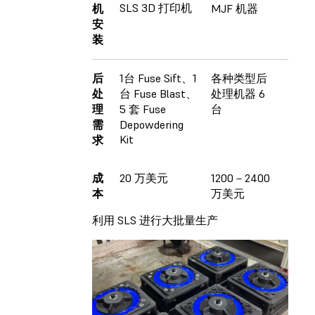
SLS 3D 打印机
机
MJF 机器
安
装
后
1台 Fuse Sift、1
各种类型后
处
台 Fuse Blast、
处理机器 6
理
5 套 Fuse
台
需
Depowdering
Kit
求
成
20 万美元
1200－2400
本
万美元
利用 SLS 进行大批量生产