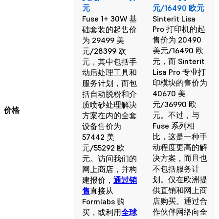
元
元/16490 欧元
Fuse 1+ 30W 基
Sinterit Lisa
Pro 打印机的起
础套装的起售价
售价为 20490
为 29499 美
美元/16490 欧
元/28399 欧
元，而 Sinterit
元，其中包括手
Lisa Pro 专业打
动后处理工具和
印模块的售价为
服务计划，而包
40670 美
括自动脱粉和介
元/36990 欧
质喷砂处理解决
价格
元。不过，与
方案在内的全套
Fuse 系列相
设备售价为
比，这是一种手
57442 美
动程度更高的解
元/55292 欧
决方案，而且也
元。访问我们的
不包括服务计
网上商店
，并构
划。仅在欧洲提
建报价，
通过销
供直销和网上商
售
直接从
店购买。通过合
Formlabs 购
作伙伴网络向全
买，或利用
全球