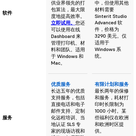
供业界领先的打
中，但使用其他
包算法，最大限
材料需要
软件
度地提高效率。
Sinterit Studio
Advanced 软
立即试用。
您还
件，价格为
可以使用在线
3290 美元。仅
Dashboard 来
适用于
管理打印机、材
Windows 系
料和团队。适用
统。
于 Windows 和
Mac。
优质服务
有限计划和服务
长达五年的优质
最长两年的保修
支持服务，包括
和服务，耗材打
直接电话和电子
印时长限制为
邮件支持、定制
1000 小时。某
服务
化远程培训、当
些福利仅在欧洲
地认证 SLS 专
和欧洲时区提
家的现场访视和
供。