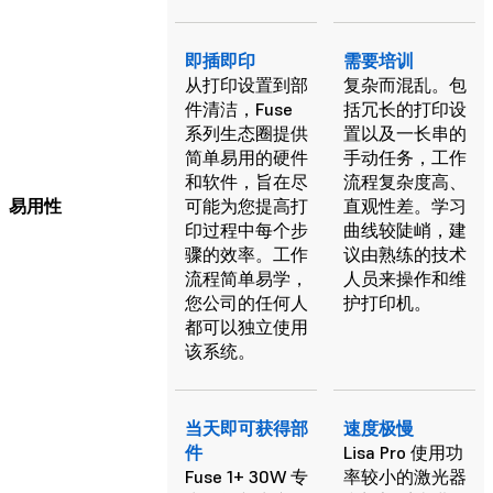
即插即印
需要培训
从打印设置到部
复杂而混乱。包
件清洁，Fuse
括冗长的打印设
系列生态圈提供
置以及一长串的
简单易用的硬件
手动任务，工作
和软件，旨在尽
流程复杂度高、
易用性
可能为您提高打
直观性差。学习
印过程中每个步
曲线较陡峭，建
骤的效率。工作
议由熟练的技术
流程简单易学，
人员来操作和维
您公司的任何人
护打印机。
都可以独立使用
该系统。
当天即可获得部
速度极慢
件
Lisa Pro 使用功
Fuse 1+ 30W 专
率较小的激光器