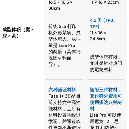
16.5 × 16.5 ×
11 × 16 × 23cm
30cm
4.3 升 (TPU、
传统 SLS 打印
TPE)
成型体积（宽 ×
机外形紧凑、成
11 × 16 ×
深 × 高）
24.5cm
型体积大。成型
量是 Lisa Pro
的两倍（具体情
成型体积有限，
况因材料而
尤其是针对热门
异）。
的尼龙材料
六种验证材料
随附三种材料，
Fuse 1+ 30W 目
支付额外费用可
前支持六种高性
使用多达八种材
能材料，且所有
料
材料设置均经过
Lisa Pro 可以使
微调，并通过软
用尼龙 12、尼
件更新不断进行
龙 11 和热塑性