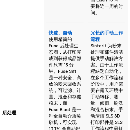
要将近一周的时
间。
快速、自动
冗长的手动工作
使用精简的
流程
Fuse 后处理生
Sinterit 为粉末
态圈，从打印完
处理和部件清洁
成到获得成品部
提供手动解决方
件只需 15 分
案。由于工作流
钟。Fuse Sift
程缺乏自动化，
是一种安全、高
在多个工作流程
效的粉末回收系
阶段中，用户需
统，可过滤、计
要在露天环境中
量、混合和存储
手动转移、测
粉末，而
量、倾倒、刷洗
Fuse Blast 是一
和混合粉末。手
后处理
种全自动介质喷
动清洁 SLS 3D
砂机，可实现
打印部件是 SLS
100% 全自动部
工作流程中最耗