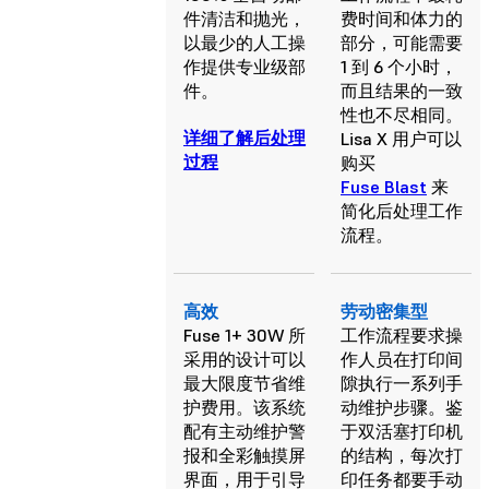
件清洁和抛光，
费时间和体力的
以最少的人工操
部分，可能需要
作提供专业级部
1 到 6 个小时，
件。
而且结果的一致
性也不尽相同。
详细了解后处理
Lisa X 用户可以
过程
购买
Fuse Blast
来
简化后处理工作
流程。
高效
劳动密集型
Fuse 1+ 30W 所
工作流程要求操
采用的设计可以
作人员在打印间
最大限度节省维
隙执行一系列手
护费用。该系统
动维护步骤。鉴
配有主动维护警
于双活塞打印机
报和全彩触摸屏
的结构，每次打
界面，用于引导
印任务都要手动