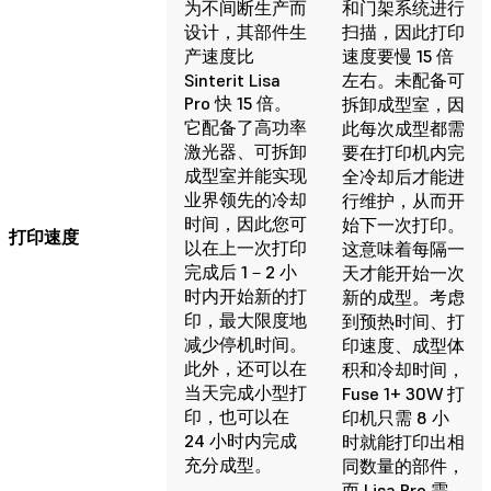
为不间断生产而
和门架系统进行
设计，其部件生
扫描，因此打印
产速度比
速度要慢 15 倍
Sinterit Lisa
左右。未配备可
Pro 快 15 倍。
拆卸成型室，因
它配备了高功率
此每次成型都需
激光器、可拆卸
要在打印机内完
成型室并能实现
全冷却后才能进
业界领先的冷却
行维护，从而开
时间，因此您可
始下一次打印。
打印速度
以在上一次打印
这意味着每隔一
完成后 1－2 小
天才能开始一次
时内开始新的打
新的成型。考虑
印，最大限度地
到预热时间、打
减少停机时间。
印速度、成型体
此外，还可以在
积和冷却时间，
当天完成小型打
Fuse 1+ 30W 打
印，也可以在
印机只需 8 小
24 小时内完成
时就能打印出相
充分成型。
同数量的部件，
而 Lisa Pro 需