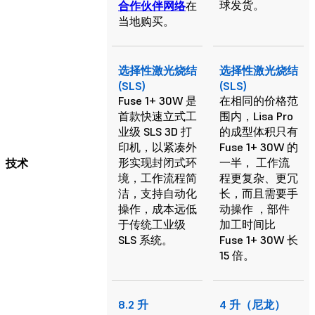
球发货。
合作伙伴网络
在
当地购买。
选择性激光烧结
选择性激光烧结
(SLS)
(SLS)
Fuse 1+ 30W 是
在相同的价格范
首款快速立式工
围内，Lisa Pro
业级 SLS 3D 打
的成型体积只有
印机，以紧凑外
Fuse 1+ 30W 的
形实现封闭式环
一半， 工作流
技术
境，工作流程简
程更复杂、更冗
洁，支持自动化
长，而且需要手
操作，成本远低
动操作 ，部件
于传统工业级
加工时间比
SLS 系统。
Fuse 1+ 30W 长
15 倍。
8.2 升
4 升（尼龙）