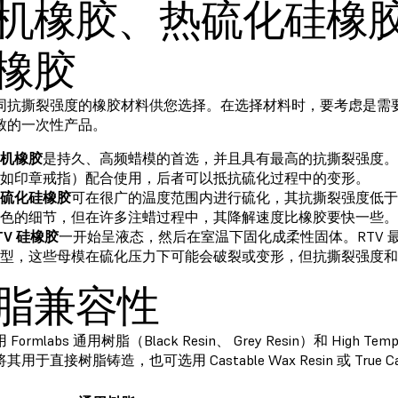
机橡胶、热硫化硅橡胶、
橡胶
同抗撕裂强度的橡胶材料供您选择。在选择材料时，要考虑是需
致的一次性产品。
机橡胶
是持久、高频蜡模的首选，并且具有最高的抗撕裂强度。
如印章戒指）配合使用，后者可以抵抗硫化过程中的变形。
硫化硅橡胶
可在很广的温度范围内进行硫化，其抗撕裂强度低于
色的细节，但在许多注蜡过程中，其降解速度比橡胶要快一些。
TV 硅橡胶
一开始呈液态，然后在室温下固化成柔性固体。RTV 最
型，这些母模在硫化压力下可能会破裂或变形，但抗撕裂强度和
脂兼容性
 Formlabs 通用树脂（
Black Resin
、
Grey Resin
）和
High Temp
将其用于直接树脂铸造，也可选用
Castable Wax Resin
或
True C