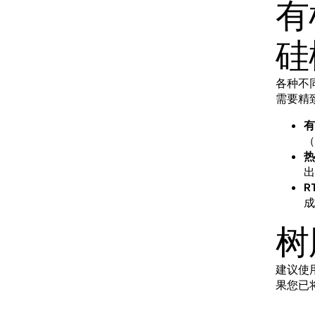
有
硅
各种不
需要精
有
（
热
出
R
成
树
建议使用
果您已