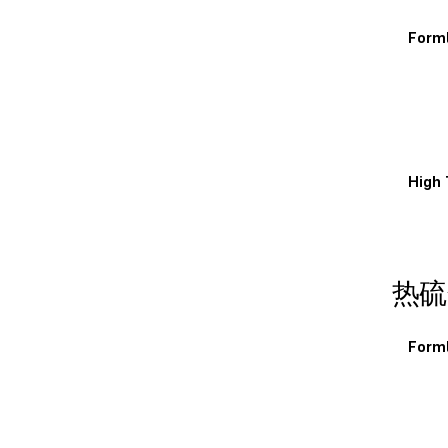
Form
High
热硫
Form