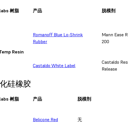
labs 树脂
产品
脱模剂
Romanoff Blue Lo-Shrink
Mann Ease R
Rubber
200
 Temp Resin
Castaldo Res
Castaldo White Label
Release
化硅橡胶
labs 树脂
产品
脱模剂
Belicone Red
无