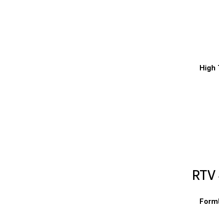
High
RT
Form