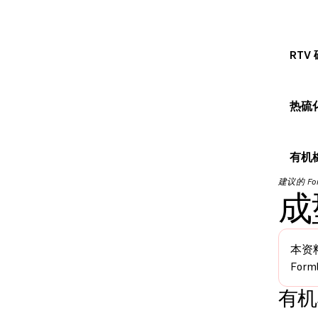
RTV
热硫
有机
建议的 F
成
本资
For
有机