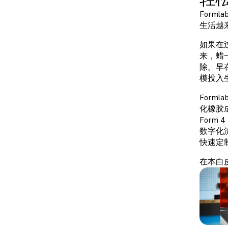
Forml
生活越
如果在
来，蜡
除。早
模投入
Formla
化橡胶成
Form
数字化
快速定
在本白皮