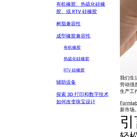
有机橡胶、热硫化硅橡
胶、或 RTV 硅橡胶
树脂兼容性
成型橡胶兼容性
有机橡胶
热硫化硅橡胶
RTV 硅橡胶
我们生
辅助设备
劳动强
生产工
探索 3D 打印和数字技术
如何改变珠宝设计
Forml
新市场
引
轻