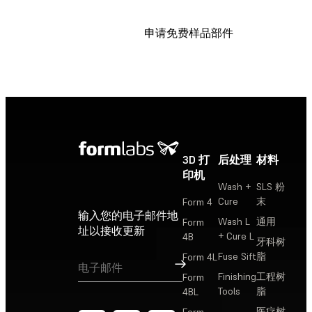
申请免费样品部件
3D 打
后处理
材料
印机
Wash +
SLS 粉
Cure
末
Form 4
输入您的电子邮件地
Wash L
通用
Form
址以接收更新
+ Cure L
4B
牙科树
Fuse Sift
脂
Form 4L
订阅
Finishing
工程树
Form
Tools
脂
4BL
医疗树
Form